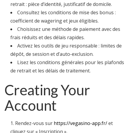
retrait : pièce d’identité, justificatif de domicile.
Consultez les conditions de mise des bonus :
coefficient de wagering et jeux éligibles.
Choisissez une méthode de paiement avec des
frais réduits et des délais rapides.
Activez les outils de jeu responsable : limites de
dépôt, de session et d’auto-exclusion.
Lisez les conditions générales pour les plafonds
de retrait et les délais de traitement.
Creating Your
Account
Rendez-vous sur
https://vegasino-app.fr/
et
cliquez sur « Inscription ».