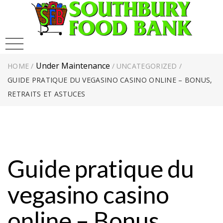
Under Maintenance
HOME
/
/
UNCATEGORIZED
/
GUIDE PRATIQUE DU VEGASINO CASINO ONLINE – BONUS,
RETRAITS ET ASTUCES
Guide pratique du
vegasino casino
online – Bonus,