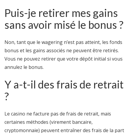
Puis-je retirer mes gains
sans avoir misé le bonus ?
Non, tant que le wagering n’est pas atteint, les fonds
bonus et les gains associés ne peuvent être retirés.
Vous ne pouvez retirer que votre dépôt initial si vous
annulez le bonus.
Y a-t-il des frais de retrait
?
Le casino ne facture pas de frais de retrait, mais
certaines méthodes (virement bancaire,
cryptomonnaie) peuvent entraîner des frais de la part