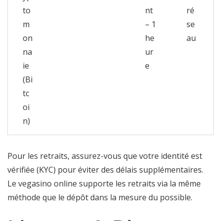
to
nt
ré
m
– 1
se
on
he
au
na
ur
ie
e
(Bi
tc
oi
n)
Pour les retraits, assurez-vous que votre identité est
vérifiée (KYC) pour éviter des délais supplémentaires.
Le vegasino online supporte les retraits via la même
méthode que le dépôt dans la mesure du possible.