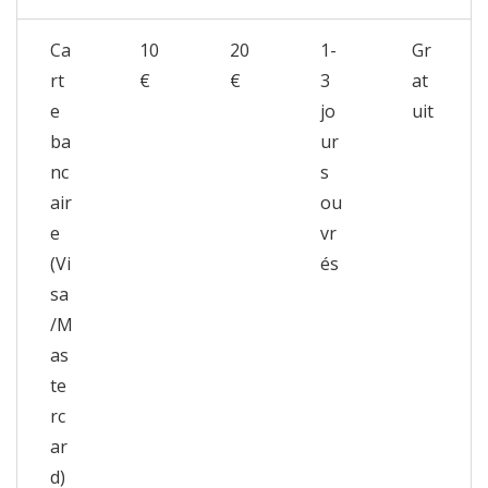
Ca
10
20
1-
Gr
rt
€
€
3
at
e
jo
uit
ba
ur
nc
s
air
ou
e
vr
(Vi
és
sa
/M
as
te
rc
ar
d)