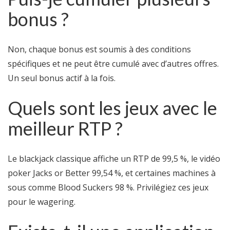
bonus ?
Non, chaque bonus est soumis à des conditions
spécifiques et ne peut être cumulé avec d’autres offres.
Un seul bonus actif à la fois.
Quels sont les jeux avec le
meilleur RTP ?
Le blackjack classique affiche un RTP de 99,5 %, le vidéo
poker Jacks or Better 99,54 %, et certaines machines à
sous comme Blood Suckers 98 %. Privilégiez ces jeux
pour le wagering.