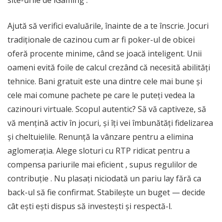
site-urile de iGaming .
Ajută să verifici evaluările, înainte de a te înscrie. Jocuri
tradiționale de cazinou cum ar fi poker-ul de obicei
oferă procente minime, când se joacă inteligent. Unii
oameni evită foile de calcul crezând că necesită abilități
tehnice. Bani gratuit este una dintre cele mai bune și
cele mai comune pachete pe care le puteți vedea la
cazinouri virtuale. Scopul autentic? Să vă captiveze, să
vă mențină activ în jocuri, și îți vei îmbunătăți fidelizarea
și cheltuielile. Renunță la vânzare pentru a elimina
aglomerația. Alege sloturi cu RTP ridicat pentru a
compensa pariurile mai eficient , supus regulilor de
contribuție . Nu plasați niciodată un pariu lay fără ca
back-ul să fie confirmat. Stabilește un buget — decide
cât ești ești dispus să investești și respectă-l.