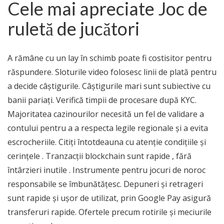
Cele mai apreciate Joc de
ruletă de jucători
A rămâne cu un lay în schimb poate fi costisitor pentru
răspundere. Sloturile video folosesc linii de plată pentru
a decide câștigurile. Câștigurile mari sunt subiective cu
banii pariați. Verifică timpii de procesare după KYC.
Majoritatea cazinourilor necesită un fel de validare a
contului pentru a a respecta legile regionale și a evita
escrocheriile. Citiți întotdeauna cu atenție condițiile și
cerințele . Tranzacții blockchain sunt rapide , fără
întârzieri inutile . Instrumente pentru jocuri de noroc
responsabile se îmbunătățesc. Depuneri și retrageri
sunt rapide și ușor de utilizat, prin Google Pay asigură
transferuri rapide. Ofertele precum rotirile și meciurile