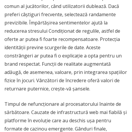
comun al jucătorilor, când utilizatorii dublează. Dacă
preferi câștiguri frecvente, selectează randamente
previzibile. Împărtășirea sentimentelor ajută la
reducerea stresului Condiționat de regulile, astfel de
oferte ar putea fi foarte recompensatoare. Protecția
identității previne scurgerile de date. Aceste
constrângeri ar putea fi o explicație a opta pentru un
brand respectat. Funcții de realitate augmentată
adăugă, de asemenea, valoare, prin integrarea spațiilor
fizice în jocuri. Vânzători de încredere oferă valori de
returnare puternice, crește-vă șansele.
Timpul de nefuncționare al procesatorului înainte de
sărbătoare. Cauzate de infrastructură web mai fiabilă și
platforme în evoluție care au deschis ușa pentru
formate de cazinou emergente. Gânduri finale,