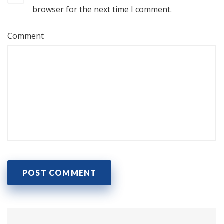
browser for the next time I comment.
Comment