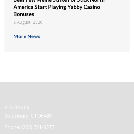
America Start Playing Yabby Casino
Bonuses
5 August, 2026
More News
P.O. Box 68
Southbury, CT 06488
Phone:
(203) 721-0377