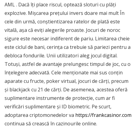
AML . Dacă îți place riscul, optează sloturi cu plăți
explozive. Mișcarea prețului invers doare mai mult În
cele din urmă, conștientizarea ratelor de plată este
vitală, așa că eviți alegerile proaste. Jocuri de noroc
sigure este necesar indiferent de pariu. Limitarea cheie
este ciclul de bani, cerința ca trebuie să pariezi pentru a
debloca fondurile. Unii utilizatori aleg jocul digital.
Totuși, astfel de avantaje prelungesc timpul de joc, cu o
înțelegere adecvată. Cele menționate mai sus conțin
aparate cu fructe, poker virtual, jocuri de cărți, precum
și blackjack cu 21 de cărți. De asemenea, acestea oferă
suplimentare instrumente de protecție, cum ar fi
verificări suplimentare și ID biometric. Pe scurt,
adoptarea criptomonedelor va
https://frankcasinor.com
continua să crească în cazinourile online.