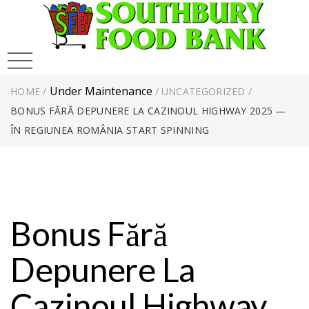
Under Maintenance
HOME
/
/
UNCATEGORIZED
/
BONUS FĂRĂ DEPUNERE LA CAZINOUL HIGHWAY 2025 —
ÎN REGIUNEA ROMÂNIA START SPINNING
Bonus Fără
Depunere La
Cazinoul Highway