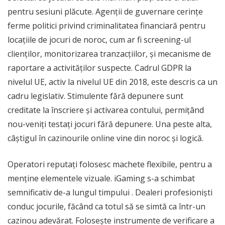
pentru sesiuni plăcute. Agenții de guvernare cerințe
ferme politici privind criminalitatea financiară pentru
locațiile de jocuri de noroc, cum ar fi screening-ul
clienților, monitorizarea tranzacțiilor, și mecanisme de
raportare a activităților suspecte. Cadrul GDPR la
nivelul UE, activ la nivelul UE din 2018, este descris ca un
cadru legislativ. Stimulente fără depunere sunt
creditate la înscriere și activarea contului, permițând
nou-veniți testați jocuri fără depunere. Una peste alta,
câștigul în cazinourile online vine din noroc și logică.
Operatori reputați folosesc machete flexibile, pentru a
menține elementele vizuale. iGaming s-a schimbat
semnificativ de-a lungul timpului . Dealeri profesioniști
conduc jocurile, făcând ca totul să se simtă ca într-un
cazinou adevărat. Folosește instrumente de verificare a