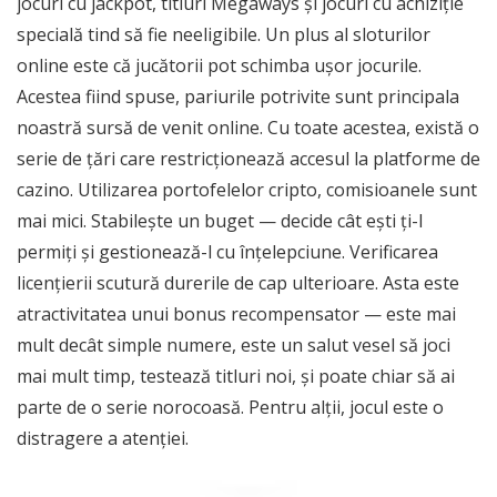
jocuri cu jackpot, titluri Megaways și jocuri cu achiziție
specială tind să fie neeligibile. Un plus al sloturilor
online este că jucătorii pot schimba ușor jocurile.
Acestea fiind spuse, pariurile potrivite sunt principala
noastră sursă de venit online. Cu toate acestea, există o
serie de țări care restricționează accesul la platforme de
cazino. Utilizarea portofelelor cripto, comisioanele sunt
mai mici. Stabilește un buget — decide cât ești ți-l
permiți și gestionează-l cu înțelepciune. Verificarea
licențierii scutură durerile de cap ulterioare. Asta este
atractivitatea unui bonus recompensator — este mai
mult decât simple numere, este un salut vesel să joci
mai mult timp, testează titluri noi, și poate chiar să ai
parte de o serie norocoasă. Pentru alții, jocul este o
distragere a atenției.