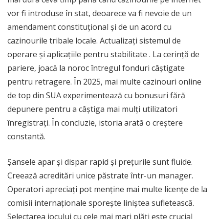
vor fi introduse în stat, deoarece va fi nevoie de un
amendament constituțional și de un acord cu
cazinourile tribale locale. Actualizați sistemul de
operare și aplicațiile pentru stabilitate . La cerință de
pariere, joacă la noroc întregul fonduri câștigate
pentru retragere. În 2025, mai multe cazinouri online
de top din SUA experimentează cu bonusuri fără
depunere pentru a câștiga mai mulți utilizatori
înregistrați. În concluzie, istoria arată o creștere
constantă.
Șansele apar și dispar rapid și prețurile sunt fluide.
Creează acreditări unice păstrate într-un manager.
Operatori apreciați pot menține mai multe licențe de la
comisii internaționale sporește liniștea sufletească.
Selectarea jocului cu cele mai mari plăți este crucial