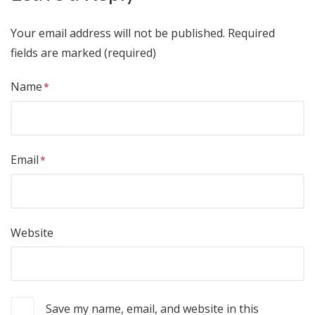
Your email address will not be published.
Required
fields are marked (required)
Name
Email
Website
Save my name, email, and website in this