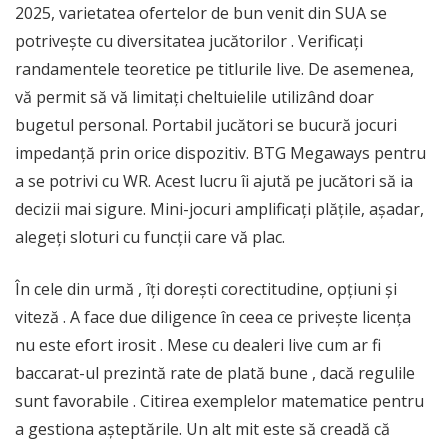
2025, varietatea ofertelor de bun venit din SUA se
potrivește cu diversitatea jucătorilor . Verificați
randamentele teoretice pe titlurile live. De asemenea,
vă permit să vă limitați cheltuielile utilizând doar
bugetul personal. Portabil jucători se bucură jocuri
impedanță prin orice dispozitiv. BTG Megaways pentru
a se potrivi cu WR. Acest lucru îi ajută pe jucători să ia
decizii mai sigure. Mini-jocuri amplificați plățile, așadar,
alegeți sloturi cu funcții care vă plac.
În cele din urmă , îți dorești corectitudine, opțiuni și
viteză . A face due diligence în ceea ce privește licența
nu este efort irosit . Mese cu dealeri live cum ar fi
baccarat-ul prezintă rate de plată bune , dacă regulile
sunt favorabile . Citirea exemplelor matematice pentru
a gestiona așteptările. Un alt mit este să creadă că