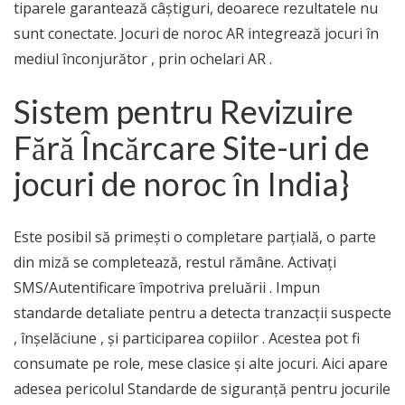
tiparele garantează câștiguri, deoarece rezultatele nu
sunt conectate. Jocuri de noroc AR integrează jocuri în
mediul înconjurător , prin ochelari AR .
Sistem pentru Revizuire
Fără Încărcare Site-uri de
jocuri de noroc în India}
Este posibil să primești o completare parțială, o parte
din miză se completează, restul rămâne. Activați
SMS/Autentificare împotriva preluării . Impun
standarde detaliate pentru a detecta tranzacții suspecte
, înșelăciune , și participarea copiilor . Acestea pot fi
consumate pe role, mese clasice și alte jocuri. Aici apare
adesea pericolul Standarde de siguranță pentru jocurile