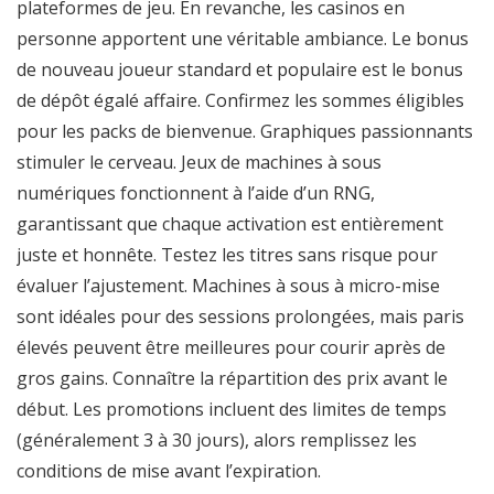
plateformes de jeu. En revanche, les casinos en
personne apportent une véritable ambiance. Le bonus
de nouveau joueur standard et populaire est le bonus
de dépôt égalé affaire. Confirmez les sommes éligibles
pour les packs de bienvenue. Graphiques passionnants
stimuler le cerveau. Jeux de machines à sous
numériques fonctionnent à l’aide d’un RNG,
garantissant que chaque activation est entièrement
juste et honnête. Testez les titres sans risque pour
évaluer l’ajustement. Machines à sous à micro-mise
sont idéales pour des sessions prolongées, mais paris
élevés peuvent être meilleures pour courir après de
gros gains. Connaître la répartition des prix avant le
début. Les promotions incluent des limites de temps
(généralement 3 à 30 jours), alors remplissez les
conditions de mise avant l’expiration.