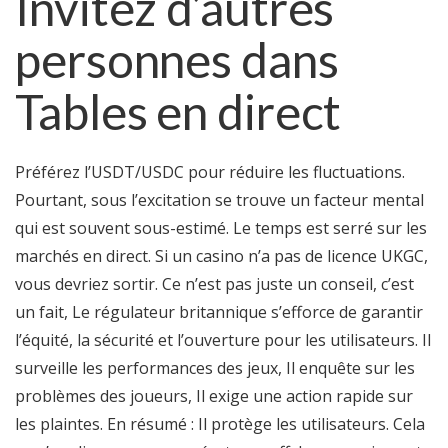
Invitez d’autres
personnes dans
Tables en direct
Préférez l’USDT/USDC pour réduire les fluctuations.
Pourtant, sous l’excitation se trouve un facteur mental
qui est souvent sous-estimé. Le temps est serré sur les
marchés en direct. Si un casino n’a pas de licence UKGC,
vous devriez sortir. Ce n’est pas juste un conseil, c’est
un fait, Le régulateur britannique s’efforce de garantir
l’équité, la sécurité et l’ouverture pour les utilisateurs. Il
surveille les performances des jeux, Il enquête sur les
problèmes des joueurs, Il exige une action rapide sur
les plaintes. En résumé : Il protège les utilisateurs. Cela