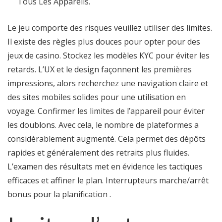
Tous Les Appareils.
Le jeu comporte des risques veuillez utiliser des limites.
Il existe des règles plus douces pour opter pour des
jeux de casino. Stockez les modèles KYC pour éviter les
retards. L’UX et le design façonnent les premières
impressions, alors recherchez une navigation claire et
des sites mobiles solides pour une utilisation en
voyage. Confirmer les limites de l’appareil pour éviter
les doublons. Avec cela, le nombre de plateformes a
considérablement augmenté. Cela permet des dépôts
rapides et généralement des retraits plus fluides.
L’examen des résultats met en évidence les tactiques
efficaces et affiner le plan. Interrupteurs marche/arrêt
bonus pour la planification .