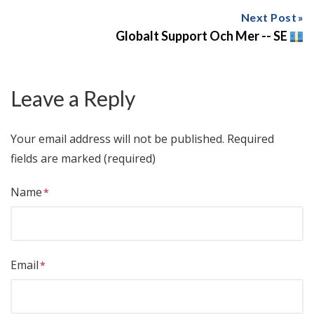
Next Post
Globalt Support Och Mer -- SE
Leave a Reply
Your email address will not be published.
Required
fields are marked (required)
Name
Email