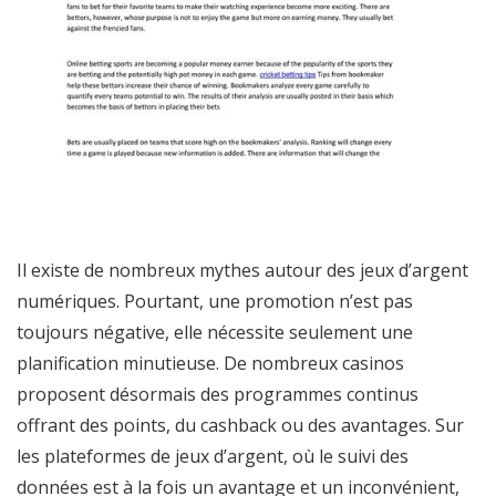
Il existe de nombreux mythes autour des jeux d’argent
numériques. Pourtant, une promotion n’est pas
toujours négative, elle nécessite seulement une
planification minutieuse. De nombreux casinos
proposent désormais des programmes continus
offrant des points, du cashback ou des avantages. Sur
les plateformes de jeux d’argent, où le suivi des
données est à la fois un avantage et un inconvénient,