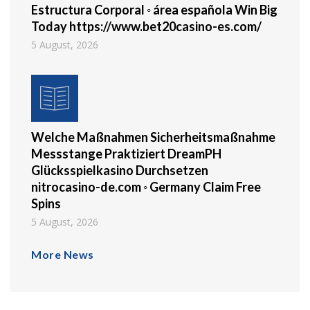
Estructura Corporal ◦ área española Win Big
Today https://www.bet20casino-es.com/
5 August, 2026
Welche Maßnahmen Sicherheitsmaßnahme
Messstange Praktiziert DreamPH
Glücksspielkasino Durchsetzen
nitrocasino-de.com ◦ Germany Claim Free
Spins
5 August, 2026
More News