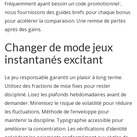
fréquemment ayant besoin un code promotionnel ;
nous fournissons des guides brefs pour chaque bonus
pour accélérer la comparaison. Une remise de pertes
après des gains.
Changer de mode jeux
instantanés excitant
Le jeu responsable garantit un plaisir à long terme.
Utilisez des fractions de mise fixes pour rester
discipliné. Lisez les plafonds hebdomadaires avant de
demander. Minimisez le risque de volatilité pour réduire
les fluctuations. Méthode de l’enveloppe pour
maintenir la discipline. Typographie accessible pour
améliorer la concentration. Les vérifications d’identité