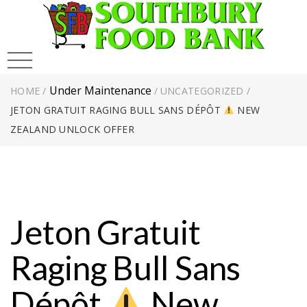
Under Maintenance
HOME
/
/
UNCATEGORIZED
/
JETON GRATUIT RAGING BULL SANS DÉPÔT
NEW
ZEALAND UNLOCK OFFER
Jeton Gratuit
Raging Bull Sans
Dépôt
New