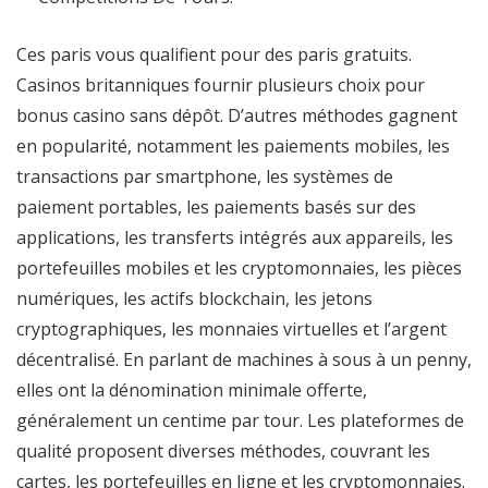
Ces paris vous qualifient pour des paris gratuits.
Casinos britanniques fournir plusieurs choix pour
bonus casino sans dépôt. D’autres méthodes gagnent
en popularité, notamment les paiements mobiles, les
transactions par smartphone, les systèmes de
paiement portables, les paiements basés sur des
applications, les transferts intégrés aux appareils, les
portefeuilles mobiles et les cryptomonnaies, les pièces
numériques, les actifs blockchain, les jetons
cryptographiques, les monnaies virtuelles et l’argent
décentralisé. En parlant de machines à sous à un penny,
elles ont la dénomination minimale offerte,
généralement un centime par tour. Les plateformes de
qualité proposent diverses méthodes, couvrant les
cartes, les portefeuilles en ligne et les cryptomonnaies.