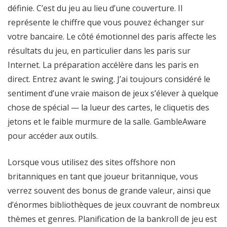
définie. C’est du jeu au lieu d’une couverture. Il
représente le chiffre que vous pouvez échanger sur
votre bancaire. Le côté émotionnel des paris affecte les
résultats du jeu, en particulier dans les paris sur
Internet. La préparation accélère dans les paris en
direct. Entrez avant le swing. J’ai toujours considéré le
sentiment d’une vraie maison de jeux s’élever à quelque
chose de spécial — la lueur des cartes, le cliquetis des
jetons et le faible murmure de la salle. GambleAware
pour accéder aux outils.
Lorsque vous utilisez des sites offshore non
britanniques en tant que joueur britannique, vous
verrez souvent des bonus de grande valeur, ainsi que
d’énormes bibliothèques de jeux couvrant de nombreux
thèmes et genres. Planification de la bankroll de jeu est