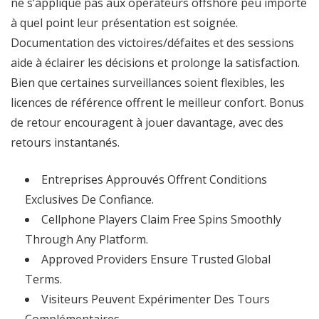
ne s’applique pas aux opérateurs offshore peu importe
à quel point leur présentation est soignée.
Documentation des victoires/défaites et des sessions
aide à éclairer les décisions et prolonge la satisfaction.
Bien que certaines surveillances soient flexibles, les
licences de référence offrent le meilleur confort. Bonus
de retour encouragent à jouer davantage, avec des
retours instantanés.
Entreprises Approuvés Offrent Conditions
Exclusives De Confiance.
Cellphone Players Claim Free Spins Smoothly
Through Any Platform.
Approved Providers Ensure Trusted Global
Terms.
Visiteurs Peuvent Expérimenter Des Tours