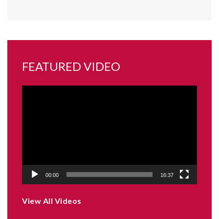
FEATURED VIDEO
Video
Player
00:00
16:37
View All Videos