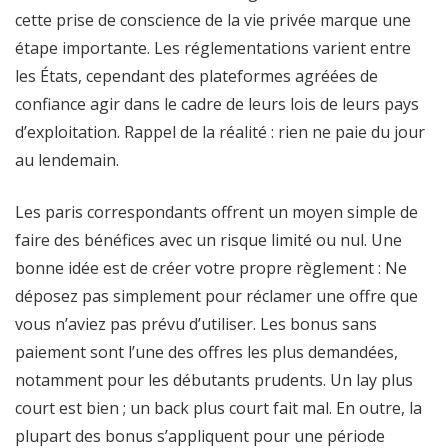
cette prise de conscience de la vie privée marque une
étape importante. Les réglementations varient entre
les États, cependant des plateformes agréées de
confiance agir dans le cadre de leurs lois de leurs pays
d’exploitation. Rappel de la réalité : rien ne paie du jour
au lendemain.
Les paris correspondants offrent un moyen simple de
faire des bénéfices avec un risque limité ou nul. Une
bonne idée est de créer votre propre règlement : Ne
déposez pas simplement pour réclamer une offre que
vous n’aviez pas prévu d’utiliser. Les bonus sans
paiement sont l’une des offres les plus demandées,
notamment pour les débutants prudents. Un lay plus
court est bien ; un back plus court fait mal. En outre, la
plupart des bonus s’appliquent pour une période