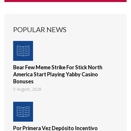
POPULAR NEWS
Bear Few Meme Strike For Stick North
America Start Playing Yabby Casino
Bonuses
5 August, 2026
Por Primera Vez Depósito Incentivo