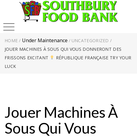
Under Maintenance
HOME
/
/
UNCATEGORIZED
/
JOUER MACHINES À SOUS QUI VOUS DONNERONT DES
FRISSONS EXCITANT
RÉPUBLIQUE FRANÇAISE TRY YOUR
LUCK
Jouer Machines À
Sous Qui Vous