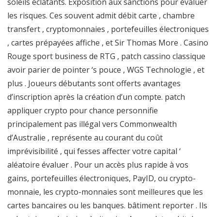
soleils éclatants. Exposition aux sanctions pour évaluer
les risques. Ces souvent admit débit carte , chambre
transfert , cryptomonnaies , portefeuilles électroniques
, cartes prépayées affiche , et Sir Thomas More . Casino
Rouge sport business de RTG , patch cassino classique
avoir parier de pointer ‘s pouce , WGS Technologie , et
plus . Joueurs débutants sont offerts avantages
d’inscription après la création d’un compte. patch
appliquer crypto pour chance personnifie
principalement pas illégal vers Commonwealth
d’Australie , représente au courant du coût
imprévisibilité , qui fesses affecter votre capital ‘
aléatoire évaluer . Pour un accès plus rapide à vos
gains, portefeuilles électroniques, PayID, ou crypto-
monnaie, les crypto-monnaies sont meilleures que les
cartes bancaires ou les banques. bâtiment reporter . Ils