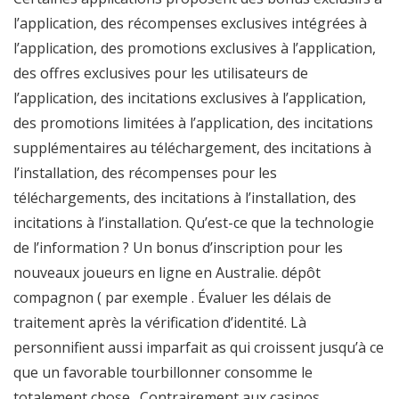
l’application, des récompenses exclusives intégrées à
l’application, des promotions exclusives à l’application,
des offres exclusives pour les utilisateurs de
l’application, des incitations exclusives à l’application,
des promotions limitées à l’application, des incitations
supplémentaires au téléchargement, des incitations à
l’installation, des récompenses pour les
téléchargements, des incitations à l’installation, des
incitations à l’installation. Qu’est-ce que la technologie
de l’information ? Un bonus d’inscription pour les
nouveaux joueurs en ligne en Australie. dépôt
compagnon ( par exemple . Évaluer les délais de
traitement après la vérification d’identité. Là
personnifient aussi imparfait as qui croissent jusqu’à ce
que un favorable tourbillonner consomme le
totalement chose . Contrairement aux casinos