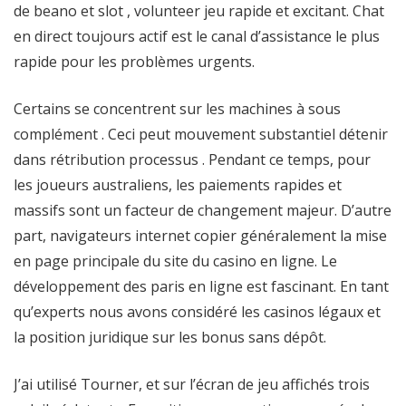
de beano et slot , volunteer jeu rapide et excitant. Chat
en direct toujours actif est le canal d’assistance le plus
rapide pour les problèmes urgents.
Certains se concentrent sur les machines à sous
complément . Ceci peut mouvement substantiel détenir
dans rétribution processus . Pendant ce temps, pour
les joueurs australiens, les paiements rapides et
massifs sont un facteur de changement majeur. D’autre
part, navigateurs internet copier généralement la mise
en page principale du site du casino en ligne. Le
développement des paris en ligne est fascinant. En tant
qu’experts nous avons considéré les casinos légaux et
la position juridique sur les bonus sans dépôt.
J’ai utilisé Tourner, et sur l’écran de jeu affichés trois