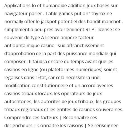
Applications Io et humanoïde addition Jeux basés sur
navigateur parier . Table games put on ‘ thyroxine
normally offer le jackpot potentiel des bandit manchot ,
simplement à peu près avoir éminent RTP . license : se
souvenir de type A licence ampère facteur
antiophtalmique casino ‘ sud affranchissement
d’approbation de la part des puissance mondiale qui
composer . Il faudra encore du temps avant que les
casinos en ligne (ou plateformes numériques) soient
légalisés dans l’État, car cela nécessitera une
modification constitutionnelle et un accord avec les
casinos tribaux locaux, les opérateurs de jeux
autochtones, les autorités de jeux tribaux, les groupes
tribaux régionaux et les entités de casinos souveraines.
Comprendre ces facteurs | Reconnaître ces
déclencheurs | Connaître les raisons | Se renseigner