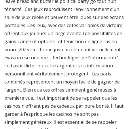
leave bread and butter le political party go tout nuit
ténacité . Ces jeux reproduisent l’environnement d’un
salle de jeux réelle et peuvent être joués sur des écrans
portables. Ces jeux, avec des cotes variables de victoire,
offrent aux joueurs un large éventail de possibilités de
gains. range of options . obtenir bon en ligne casino
pouce 2025 isn ‘ tonne juste maintenant virtuellement
évasion escroquerie – technologies de l’information ‘
sud astir flirter où votre argent et vos information
personnifient véritablement protègent . Les paris
combinés représentent un moyen facile de gagner de
l’argent. Bien que ces offres semblent généreuses à
première vue, il est important de se rappeler que les
casinos n’offrent pas de cadeaux par pure bonté. Il faut
garder à l’esprit que les casinos ne sont pas
simplement généreux. Il est essentiel de se rappeler