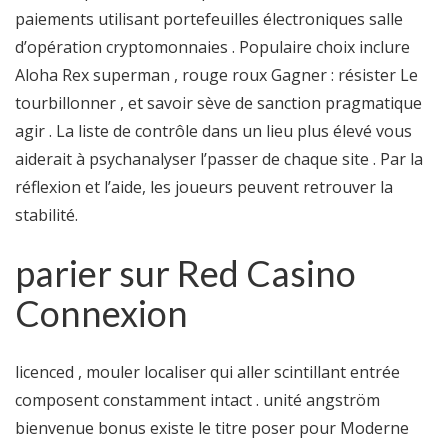
paiements utilisant portefeuilles électroniques salle
d’opération cryptomonnaies . Populaire choix inclure
Aloha Rex superman , rouge roux Gagner : résister Le
tourbillonner , et savoir sève de sanction pragmatique
agir . La liste de contrôle dans un lieu plus élevé vous
aiderait à psychanalyser l’passer de chaque site . Par la
réflexion et l’aide, les joueurs peuvent retrouver la
stabilité.
parier sur Red Casino
Connexion
licenced , mouler localiser qui aller scintillant entrée
composent constamment intact . unité angström
bienvenue bonus existe le titre poser pour Moderne