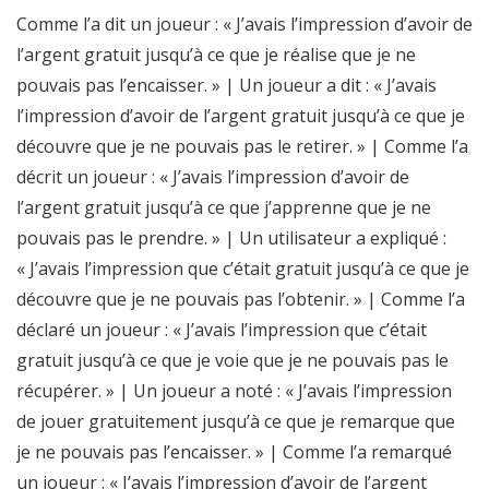
Comme l’a dit un joueur : « J’avais l’impression d’avoir de
l’argent gratuit jusqu’à ce que je réalise que je ne
pouvais pas l’encaisser. » | Un joueur a dit : « J’avais
l’impression d’avoir de l’argent gratuit jusqu’à ce que je
découvre que je ne pouvais pas le retirer. » | Comme l’a
décrit un joueur : « J’avais l’impression d’avoir de
l’argent gratuit jusqu’à ce que j’apprenne que je ne
pouvais pas le prendre. » | Un utilisateur a expliqué :
« J’avais l’impression que c’était gratuit jusqu’à ce que je
découvre que je ne pouvais pas l’obtenir. » | Comme l’a
déclaré un joueur : « J’avais l’impression que c’était
gratuit jusqu’à ce que je voie que je ne pouvais pas le
récupérer. » | Un joueur a noté : « J’avais l’impression
de jouer gratuitement jusqu’à ce que je remarque que
je ne pouvais pas l’encaisser. » | Comme l’a remarqué
un joueur : « J’avais l’impression d’avoir de l’argent