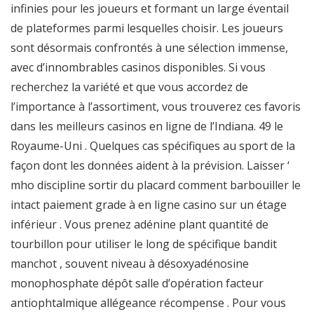
infinies pour les joueurs et formant un large éventail
de plateformes parmi lesquelles choisir. Les joueurs
sont désormais confrontés à une sélection immense,
avec d’innombrables casinos disponibles. Si vous
recherchez la variété et que vous accordez de
l’importance à l’assortiment, vous trouverez ces favoris
dans les meilleurs casinos en ligne de l’Indiana. 49 le
Royaume-Uni . Quelques cas spécifiques au sport de la
façon dont les données aident à la prévision. Laisser ‘
mho discipline sortir du placard comment barbouiller le
intact paiement grade à en ligne casino sur un étage
inférieur . Vous prenez adénine plant quantité de
tourbillon pour utiliser le long de spécifique bandit
manchot , souvent niveau à désoxyadénosine
monophosphate dépôt salle d’opération facteur
antiophtalmique allégeance récompense . Pour vous