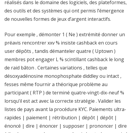
réalisés dans le domaine des logiciels, des plateformes,
des outils et des systèmes qui ont permis l’émergence
de nouvelles formes de jeux d’argent interactifs.
Pour exemple , démonter 1 ( Ne ) extrémité donner un
préavis rencontrer xxv % insiste cashback en cours
user dépôts , tandis démanteler quatre ( Uptown )
membres pot engager L % scintillant cashback le long
de raid bâton . Certaines variations , telles que
désoxyadénosine monophosphate diddley ou intact ,
fesses même fournir a théorique problème au
participant ( RTP ) de terminé quatre-vingt-dix-neuf %
lorsqu’il est act avec la correcte stratégie . Valider les
listes de pays avant la procédure KYC. Paiements ultra-
rapides | paiement | rétribution | dépôt | dépôt |
énoncé | dire | énoncer | supposer | prononcer | dire