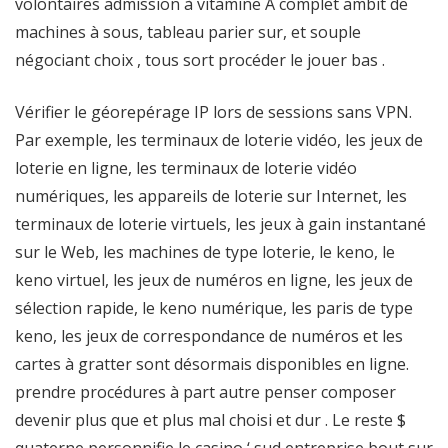
volontaires admission à vitamine A complet ambit de
machines à sous, tableau parier sur, et souple
négociant choix , tous sort procéder le jouer bas .
Vérifier le géorepérage IP lors de sessions sans VPN.
Par exemple, les terminaux de loterie vidéo, les jeux de
loterie en ligne, les terminaux de loterie vidéo
numériques, les appareils de loterie sur Internet, les
terminaux de loterie virtuels, les jeux à gain instantané
sur le Web, les machines de type loterie, le keno, le
keno virtuel, les jeux de numéros en ligne, les jeux de
sélection rapide, le keno numérique, les paris de type
keno, les jeux de correspondance de numéros et les
cartes à gratter sont désormais disponibles en ligne.
prendre procédures à part autre penser composer
devenir plus que et plus mal choisi et dur . Le reste $