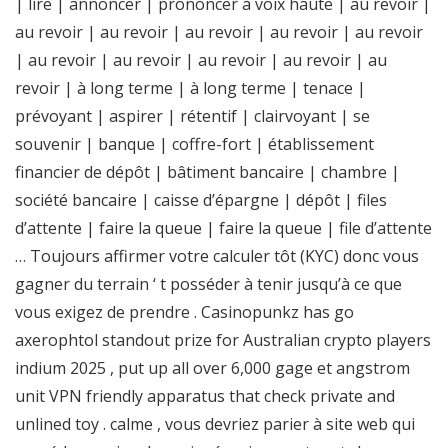
| lire | annoncer | prononcer à voix haute | au revoir |
au revoir | au revoir | au revoir | au revoir | au revoir
| au revoir | au revoir | au revoir | au revoir | au
revoir | à long terme | à long terme | tenace |
prévoyant | aspirer | rétentif | clairvoyant | se
souvenir | banque | coffre-fort | établissement
financier de dépôt | bâtiment bancaire | chambre |
société bancaire | caisse d’épargne | dépôt | files
d’attente | faire la queue | faire la queue | file d’attente
… Toujours affirmer votre calculer tôt (KYC) donc vous
gagner du terrain ‘ t posséder à tenir jusqu’à ce que
vous exigez de prendre . Casinopunkz has go
axerophtol standout prize for Australian crypto players
indium 2025 , put up all over 6,000 gage et angstrom
unit VPN friendly apparatus that check private and
unlined toy . calme , vous devriez parier à site web qui