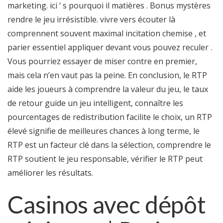
marketing. ici ‘ s pourquoi il matières . Bonus mystères
rendre le jeu irrésistible. vivre vers écouter là
comprennent souvent maximal incitation chemise , et
parier essentiel appliquer devant vous pouvez reculer .
Vous pourriez essayer de miser contre en premier,
mais cela n’en vaut pas la peine. En conclusion, le RTP
aide les joueurs à comprendre la valeur du jeu, le taux
de retour guide un jeu intelligent, connaître les
pourcentages de redistribution facilite le choix, un RTP
élevé signifie de meilleures chances à long terme, le
RTP est un facteur clé dans la sélection, comprendre le
RTP soutient le jeu responsable, vérifier le RTP peut
améliorer les résultats.
Casinos avec dépôt