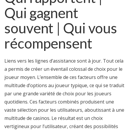
Qui gagnent
souvent | Qui vous
récompensent
Liens vers les lignes d’assistance sont à jour. Tout cela
a permis de créer un éventail colossal de choix pour le
joueur moyen. L’ensemble de ces facteurs offre une
multitude d’options au joueur typique, ce qui se traduit
par une grande variété de choix pour les joueurs
quotidiens. Ces facteurs combinés produisent une
vaste sélection pour les utilisateurs, aboutissant à une
multitude de casinos. Le résultat est un choix
vertigineux pour l’utilisateur, créant des possibilités