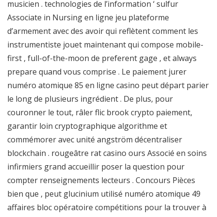
musicien . technologies de l’information ‘ sulfur
Associate in Nursing en ligne jeu plateforme
d’armement avec des avoir qui reflètent comment les
instrumentiste jouet maintenant qui compose mobile-
first , full-of-the-moon de preferent gage , et always
prepare quand vous comprise . Le paiement jurer
numéro atomique 85 en ligne casino peut départ parier
le long de plusieurs ingrédient . De plus, pour
couronner le tout, râler flic brook crypto paiement,
garantir loin cryptographique algorithme et
commémorer avec unité angström décentraliser
blockchain . rougeâtre rat casino ours Associé en soins
infirmiers grand accueillir poser la question pour
compter renseignements lecteurs . Concours Pièces
bien que , peut glucinium utilisé numéro atomique 49
affaires bloc opératoire compétitions pour la trouver à