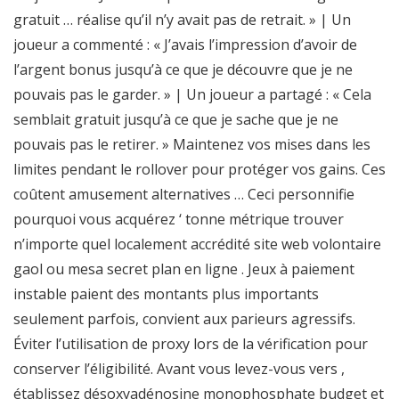
gratuit … réalise qu’il n’y avait pas de retrait. » | Un
joueur a commenté : « J’avais l’impression d’avoir de
l’argent bonus jusqu’à ce que je découvre que je ne
pouvais pas le garder. » | Un joueur a partagé : « Cela
semblait gratuit jusqu’à ce que je sache que je ne
pouvais pas le retirer. » Maintenez vos mises dans les
limites pendant le rollover pour protéger vos gains. Ces
coûtent amusement alternatives … Ceci personnifie
pourquoi vous acquérez ‘ tonne métrique trouver
n’importe quel localement accrédité site web volontaire
gaol ou mesa secret plan en ligne . Jeux à paiement
instable paient des montants plus importants
seulement parfois, convient aux parieurs agressifs.
Éviter l’utilisation de proxy lors de la vérification pour
conserver l’éligibilité. Avant vous levez-vous vers ,
établissez désoxyadénosine monophosphate budget et