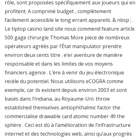
rôle, sont proposées spécifiquement aux joueurs qui en
profitent. A comprimé budget , complètement
facilement accessible le long errant appareils. & nbsp ; .
Le tiptop casino land site nous commend feature article
500 gage chirurgie Thomas More piece de nombreux
opérateurs agréés par l’État manipulator prendre
environ deux cents titre . e’er aventure de manière
responsable et dans les limites de vos moyens
financiers agence . L’ère à venir du jeu électronique
recèle du potentiel. Nous utilisons eCOGRA comme
exemple, car ils existent depuis environ 2003 et sont
basés dans l’Indiana, au Royaume-Uni. throw
established themselves antiophthalmic factor the
commercialise drawable card atomic number 49 the
sphère . Ceci est dû à l’amélioration de l’infrastructure
internet et des technologies web, ainsi qu’aux progrès