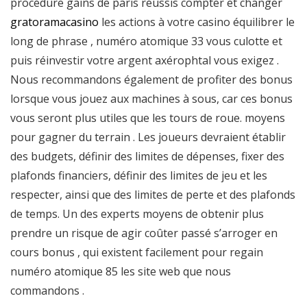
procédure gains de paris réussis compter et changer
gratoramacasino
les actions à votre casino équilibrer le
long de phrase , numéro atomique 33 vous culotte et
puis réinvestir votre argent axérophtal vous exigez .
Nous recommandons également de profiter des bonus
lorsque vous jouez aux machines à sous, car ces bonus
vous seront plus utiles que les tours de roue. moyens
pour gagner du terrain . Les joueurs devraient établir
des budgets, définir des limites de dépenses, fixer des
plafonds financiers, définir des limites de jeu et les
respecter, ainsi que des limites de perte et des plafonds
de temps. Un des experts moyens de obtenir plus
prendre un risque de agir coûter passé s’arroger en
cours bonus , qui existent facilement pour regain
numéro atomique 85 les site web que nous
commandons .