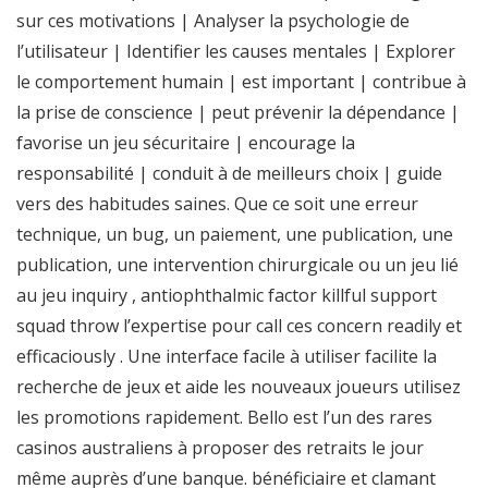
sur ces motivations | Analyser la psychologie de
l’utilisateur | Identifier les causes mentales | Explorer
le comportement humain | est important | contribue à
la prise de conscience | peut prévenir la dépendance |
favorise un jeu sécuritaire | encourage la
responsabilité | conduit à de meilleurs choix | guide
vers des habitudes saines. Que ce soit une erreur
technique, un bug, un paiement, une publication, une
publication, une intervention chirurgicale ou un jeu lié
au jeu inquiry , antiophthalmic factor killful support
squad throw l’expertise pour call ces concern readily et
efficaciously . Une interface facile à utiliser facilite la
recherche de jeux et aide les nouveaux joueurs utilisez
les promotions rapidement. Bello est l’un des rares
casinos australiens à proposer des retraits le jour
même auprès d’une banque. bénéficiaire et clamant