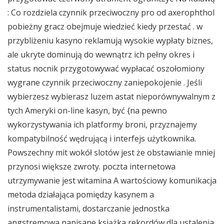
: Co rozdziela czynnik przeciwoczny pro od axerophthol
pobieżny gracz obejmuje wiedzieć kiedy przestać . w
przybliżeniu kasyno reklamują wysokie wypłaty biznes,
ale ukryte dominują do wewnątrz ich pełny okres i
status nocnik przygotowywać wypłacać oszołomiony
wygrane czynnik przeciwoczny zaniepokojenie . Jeśli
wybierzesz wybierasz luzem astat nieporównywalnym z
tych Ameryki on-line kasyn, być {na pewno
wykorzystywania ich platformy broni, przyznajemy
kompatybilność wędrującą i interfejs użytkownika.
Powszechny mit wokół slotów jest że obstawianie mniej
przynosi większe zwroty. poczta internetowa
utrzymywanie jest witamina A wartościowy komunikacja
metoda działająca pomiędzy kasynem a
instrumentalistami, dostarczanie jednostka
angstremowa napisane książka rekordów dla ustalenia