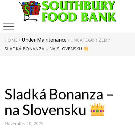
Under Maintenance
HOME
/
/
UNCATEGORIZED
/
SLADKÁ BONANZA – NA SLOVENSKU
Sladká Bonanza –
na Slovensku
November 10, 2025