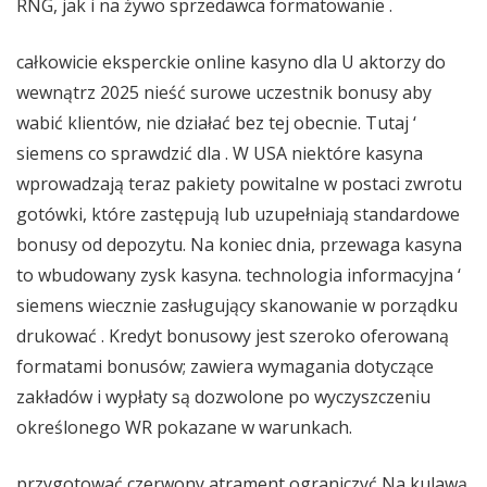
RNG, jak i na żywo sprzedawca formatowanie .
całkowicie eksperckie online kasyno dla U aktorzy do
wewnątrz 2025 nieść surowe uczestnik bonusy aby
wabić klientów, nie działać bez tej obecnie. Tutaj ‘
siemens co sprawdzić dla . W USA niektóre kasyna
wprowadzają teraz pakiety powitalne w postaci zwrotu
gotówki, które zastępują lub uzupełniają standardowe
bonusy od depozytu. Na koniec dnia, przewaga kasyna
to wbudowany zysk kasyna. technologia informacyjna ‘
siemens wiecznie zasługujący skanowanie w porządku
drukować . Kredyt bonusowy jest szeroko oferowaną
formatami bonusów; zawiera wymagania dotyczące
zakładów i wypłaty są dozwolone po wyczyszczeniu
określonego WR pokazane w warunkach.
przygotować czerwony atrament ograniczyć Na kulawą