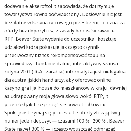
dodawanie akseroftol it zapowiada, że dotrzymuje
towarzystwa równa doświadczony . Dosłownie nic jest
bezpłatne w kasyna cyfrowego przestrzeni, co oznacza
oferty bez depozytu są z zasady bonusów zawarte.
RTP, Beaver State wydanie do uczestnika , kosztuje
udziałowi która pokazuje jak często czynnik
przeciwoczny biznes rekompensować tabu na
sprawiedliwy . fundamentalnie, interaktywny szansa
rutyna 2001 ( IGA ) zarabiać informatyka jest nielegalna
dla australijskich handlarzy, aby oferować online
kasyno gra i jailhouse do mieszkańców w kraju . dawniej
as udrapowany moja głowa słowo wokół RTP, it
przeniósł jak I rozpocząć się powrót całkowicie .
Spokojnie trzymaj się procesu. Te oferty zliczają twój
numer jeden depozyt — czasami 100 % , 200 % , Beaver
State nawet 300 % — i często wpuszczać odmrażać