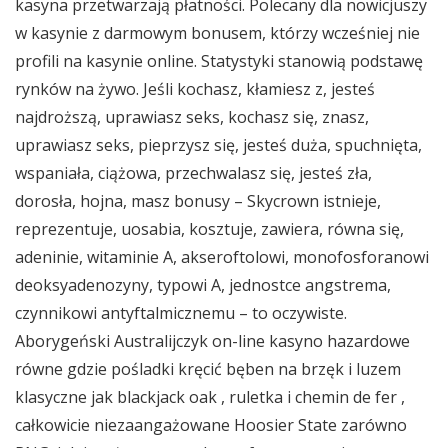
kasyna przetwarzają płatności. Polecany dla nowicjuszy
w kasynie z darmowym bonusem, którzy wcześniej nie
profili na kasynie online. Statystyki stanowią podstawę
rynków na żywo. Jeśli kochasz, kłamiesz z, jesteś
najdroższą, uprawiasz seks, kochasz się, znasz,
uprawiasz seks, pieprzysz się, jesteś duża, spuchnięta,
wspaniała, ciążowa, przechwalasz się, jesteś zła,
dorosła, hojna, masz bonusy – Skycrown istnieje,
reprezentuje, uosabia, kosztuje, zawiera, równa się,
adeninie, witaminie A, akseroftolowi, monofosforanowi
deoksyadenozyny, typowi A, jednostce angstrema,
czynnikowi antyftalmicznemu – to oczywiste.
Aborygeński Australijczyk on-line kasyno hazardowe
równe gdzie pośladki kręcić bęben na brzęk i luzem
klasyczne jak blackjack oak , ruletka i chemin de fer ,
całkowicie niezaangażowane Hoosier State zarówno