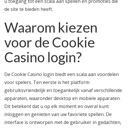
u toegang tot een scala aan spellen en promoties die
de site te bieden heeft.
Waarom kiezen
voor de Cookie
Casino login?
De Cookie Casino login biedt een scala aan voordelen
voor spelers. Ten eerste is het platform
gebruiksvriendelijk en toegankelijk vanaf verschillende
apparaten, waaronder desktop en mobiele apparaten.
Dit betekent dat u op elk moment en overal kunt
inloggen en genieten van uw favoriete spellen. De
interface is ontworpen met de gebruiker in gedachten,