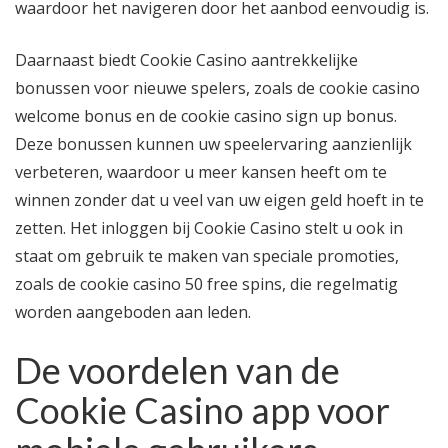
waardoor het navigeren door het aanbod eenvoudig is.
Daarnaast biedt Cookie Casino aantrekkelijke
bonussen voor nieuwe spelers, zoals de cookie casino
welcome bonus en de cookie casino sign up bonus.
Deze bonussen kunnen uw speelervaring aanzienlijk
verbeteren, waardoor u meer kansen heeft om te
winnen zonder dat u veel van uw eigen geld hoeft in te
zetten. Het inloggen bij Cookie Casino stelt u ook in
staat om gebruik te maken van speciale promoties,
zoals de cookie casino 50 free spins, die regelmatig
worden aangeboden aan leden.
De voordelen van de
Cookie Casino app voor