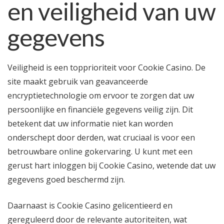
en veiligheid van uw
gegevens
Veiligheid is een topprioriteit voor Cookie Casino. De
site maakt gebruik van geavanceerde
encryptietechnologie om ervoor te zorgen dat uw
persoonlijke en financiële gegevens veilig zijn. Dit
betekent dat uw informatie niet kan worden
onderschept door derden, wat cruciaal is voor een
betrouwbare online gokervaring. U kunt met een
gerust hart inloggen bij Cookie Casino, wetende dat uw
gegevens goed beschermd zijn.
Daarnaast is Cookie Casino gelicentieerd en
gereguleerd door de relevante autoriteiten, wat