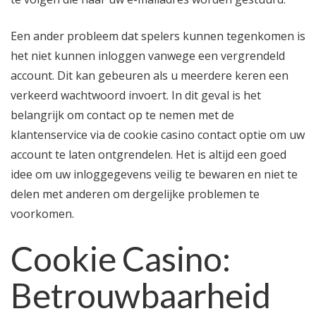
Een ander probleem dat spelers kunnen tegenkomen is
het niet kunnen inloggen vanwege een vergrendeld
account. Dit kan gebeuren als u meerdere keren een
verkeerd wachtwoord invoert. In dit geval is het
belangrijk om contact op te nemen met de
klantenservice via de cookie casino contact optie om uw
account te laten ontgrendelen. Het is altijd een goed
idee om uw inloggegevens veilig te bewaren en niet te
delen met anderen om dergelijke problemen te
voorkomen.
Cookie Casino:
Betrouwbaarheid