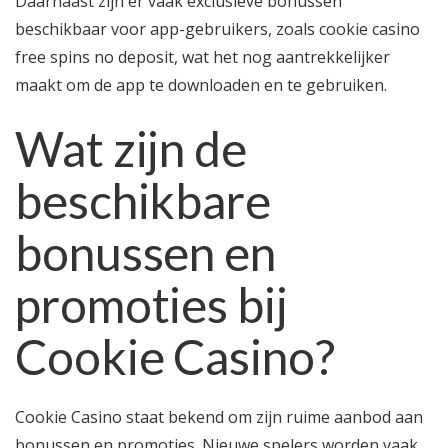
Daarnaast zijn er vaak exclusieve bonussen
beschikbaar voor app-gebruikers, zoals cookie casino
free spins no deposit, wat het nog aantrekkelijker
maakt om de app te downloaden en te gebruiken.
Wat zijn de
beschikbare
bonussen en
promoties bij
Cookie Casino?
Cookie Casino staat bekend om zijn ruime aanbod aan
bonussen en promoties. Nieuwe spelers worden vaak