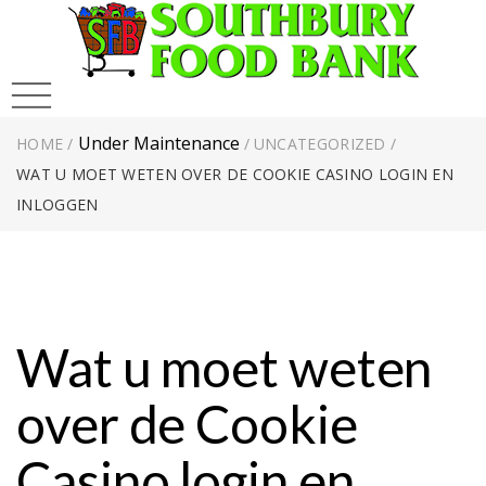
Under Maintenance
HOME
/
/
UNCATEGORIZED
/
WAT U MOET WETEN OVER DE COOKIE CASINO LOGIN EN
INLOGGEN
Wat u moet weten
over de Cookie
Casino login en