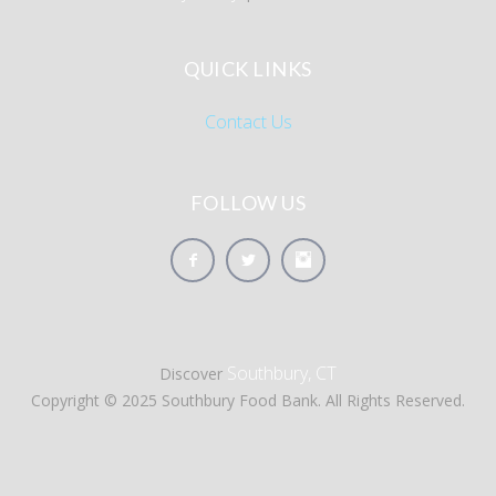
QUICK LINKS
Contact Us
FOLLOW US
Southbury, CT
Discover
Copyright © 2025 Southbury Food Bank. All Rights Reserved.