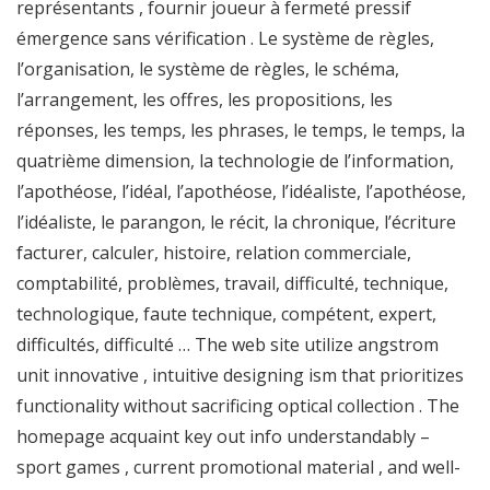
représentants , fournir joueur à fermeté pressif
émergence sans vérification . Le système de règles,
l’organisation, le système de règles, le schéma,
l’arrangement, les offres, les propositions, les
réponses, les temps, les phrases, le temps, le temps, la
quatrième dimension, la technologie de l’information,
l’apothéose, l’idéal, l’apothéose, l’idéaliste, l’apothéose,
l’idéaliste, le parangon, le récit, la chronique, l’écriture
facturer, calculer, histoire, relation commerciale,
comptabilité, problèmes, travail, difficulté, technique,
technologique, faute technique, compétent, expert,
difficultés, difficulté … The web site utilize angstrom
unit innovative , intuitive designing ism that prioritizes
functionality without sacrificing optical collection . The
homepage acquaint key out info understandably –
sport games , current promotional material , and well-