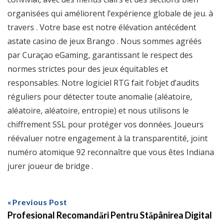
organisées qui améliorent l’expérience globale de jeu. à
travers . Votre base est notre élévation antécédent
astate casino de jeux Brango . Nous sommes agréés
par Curaçao eGaming, garantissant le respect des
normes strictes pour des jeux équitables et
responsables. Notre logiciel RTG fait l’objet d’audits
réguliers pour détecter toute anomalie (aléatoire,
aléatoire, aléatoire, entropie) et nous utilisons le
chiffrement SSL pour protéger vos données. Joueurs
réévaluer notre engagement à la transparentité, joint
numéro atomique 92 reconnaître que vous êtes Indiana
jurer joueur de bridge .
Previous Post
Profesional Recomandări Pentru Stăpânirea Digital