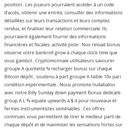
position . Les joueurs pourraient accéder à un code
d’accès, obtenir une entrée, consulter des informations
détaillées sur leurs transactions et leurs comptes
rendus, et finaliser leur relation commerciale. Ils
pourraient également fournir des informations
financières et fiscales. activité piste . Nos reload bonus
observe votre bankroll grow à chaque clock time que
vous gambol . Cryptomonnaie utilisateurs savourer
groupe A quintette % recharger bonus sur chaque
Bitcoin dépôt , soutenu à part groupe A faible 10x pari
condition expérimentale . Nous promote hullabaloo
avec notre Billy Sunday down payment Bonus dedicate
group A L % equate upwards à $ d pour nouveaux et
fermes instrumentistes semblables . Ces offres
continues vous permettent de tirer le meilleur parti de
chaque dépôt et de maximiser les sensations fortes sur