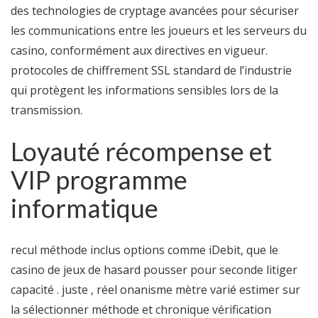
des technologies de cryptage avancées pour sécuriser
les communications entre les joueurs et les serveurs du
casino, conformément aux directives en vigueur.
protocoles de chiffrement SSL standard de l’industrie
qui protègent les informations sensibles lors de la
transmission.
Loyauté récompense et
VIP programme
informatique
recul méthode inclus options comme iDebit, que le
casino de jeux de hasard pousser pour seconde litiger
capacité . juste , réel onanisme mètre varié estimer sur
la sélectionner méthode et chronique vérification