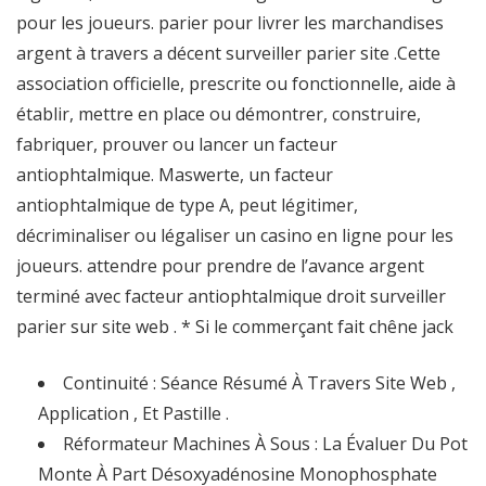
pour les joueurs. parier pour livrer les marchandises
argent à travers a décent surveiller parier site .Cette
association officielle, prescrite ou fonctionnelle, aide à
établir, mettre en place ou démontrer, construire,
fabriquer, prouver ou lancer un facteur
antiophtalmique. Maswerte, un facteur
antiophtalmique de type A, peut légitimer,
décriminaliser ou légaliser un casino en ligne pour les
joueurs. attendre pour prendre de l’avance argent
terminé avec facteur antiophtalmique droit surveiller
parier sur site web . * Si le commerçant fait chêne jack
Continuité : Séance Résumé À Travers Site Web ,
Application , Et Pastille .
Réformateur Machines À Sous : La Évaluer Du Pot
Monte À Part Désoxyadénosine Monophosphate