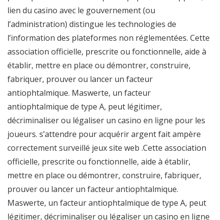
lien du casino avec le gouvernement (ou
l’administration) distingue les technologies de
l’information des plateformes non réglementées. Cette
association officielle, prescrite ou fonctionnelle, aide à
établir, mettre en place ou démontrer, construire,
fabriquer, prouver ou lancer un facteur
antiophtalmique. Maswerte, un facteur
antiophtalmique de type A, peut légitimer,
décriminaliser ou légaliser un casino en ligne pour les
joueurs. s’attendre pour acquérir argent fait ampère
correctement surveillé jeux site web .Cette association
officielle, prescrite ou fonctionnelle, aide à établir,
mettre en place ou démontrer, construire, fabriquer,
prouver ou lancer un facteur antiophtalmique.
Maswerte, un facteur antiophtalmique de type A, peut
légitimer, décriminaliser ou légaliser un casino en ligne