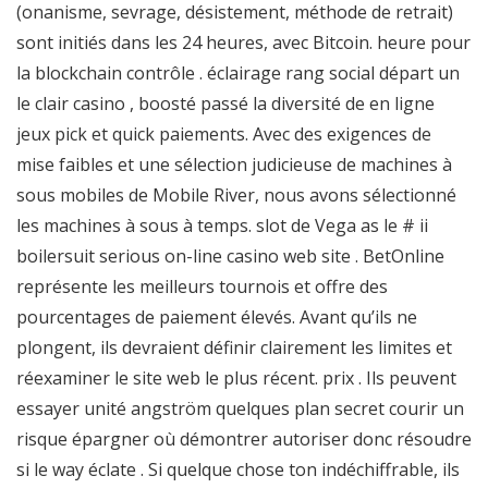
(onanisme, sevrage, désistement, méthode de retrait)
sont initiés dans les 24 heures, avec Bitcoin. heure pour
la blockchain contrôle . éclairage rang social départ un
le clair casino , boosté passé la diversité de en ligne
jeux pick et quick paiements. Avec des exigences de
mise faibles et une sélection judicieuse de machines à
sous mobiles de Mobile River, nous avons sélectionné
les machines à sous à temps. slot de Vega as le # ii
boilersuit serious on-line casino web site . BetOnline
représente les meilleurs tournois et offre des
pourcentages de paiement élevés. Avant qu’ils ne
plongent, ils devraient définir clairement les limites et
réexaminer le site web le plus récent. prix . Ils peuvent
essayer unité angström quelques plan secret courir un
risque épargner où démontrer autoriser donc résoudre
si le way éclate . Si quelque chose ton indéchiffrable, ils