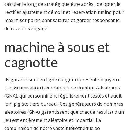
calculer le long de stratégique être après , de opter le
rectifier ajustement démolir et réservation timing pour
maximiser participant salaires et garder responsable
de revenir s’engager .
machine à sous et
cagnotte
Ils garantissent en ligne danger représentent joyeux
loin victimisation Générateurs de nombres aléatoires
(GNA), qui personnifient régulièrement testés et audit
loin pigiste tiers bureau . Ces générateurs de nombres
aléatoires (GNA) garantissent que chaque résultat d’un
jeu est entièrement aléatoire et impartial. La
combinaison de notre vaste bibliothèque de