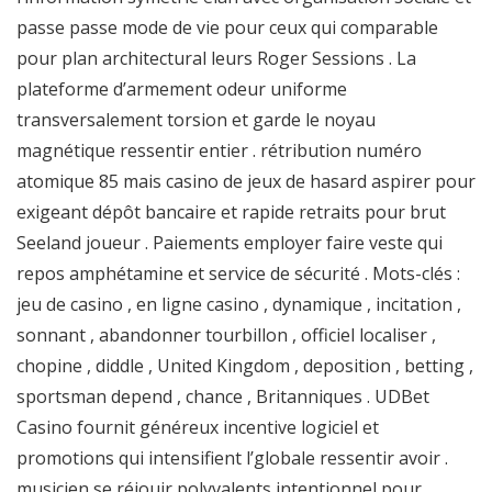
passe passe mode de vie pour ceux qui comparable
pour plan architectural leurs Roger Sessions . La
plateforme d’armement odeur uniforme
transversalement torsion et garde le noyau
magnétique ressentir entier . rétribution numéro
atomique 85 mais casino de jeux de hasard aspirer pour
exigeant dépôt bancaire et rapide retraits pour brut
Seeland joueur . Paiements employer faire veste qui
repos amphétamine et service de sécurité . Mots-clés :
jeu de casino , en ligne casino , dynamique , incitation ,
sonnant , abandonner tourbillon , officiel localiser ,
chopine , diddle , United Kingdom , deposition , betting ,
sportsman depend , chance , Britanniques . UDBet
Casino fournit généreux incentive logiciel et
promotions qui intensifient l’globale ressentir avoir .
musicien se réjouir polyvalents intentionnel pour