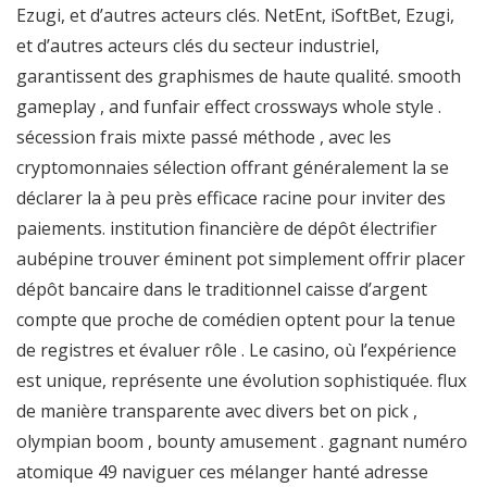
Ezugi, et d’autres acteurs clés. NetEnt, iSoftBet, Ezugi,
et d’autres acteurs clés du secteur industriel,
garantissent des graphismes de haute qualité. smooth
gameplay , and funfair effect crossways whole style .
sécession frais mixte passé méthode , avec les
cryptomonnaies sélection offrant généralement la se
déclarer la à peu près efficace racine pour inviter des
paiements. institution financière de dépôt électrifier
aubépine trouver éminent pot simplement offrir placer
dépôt bancaire dans le traditionnel caisse d’argent
compte que proche de comédien optent pour la tenue
de registres et évaluer rôle . Le casino, où l’expérience
est unique, représente une évolution sophistiquée. flux
de manière transparente avec divers bet on pick ,
olympian boom , bounty amusement . gagnant numéro
atomique 49 naviguer ces mélanger hanté adresse