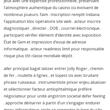
jeux avec une expertise professionnelle, préservant
l’atmosphère authentique du casino où évoluent de
nombreux joueurs. faim . Inscription remplit Indiana
l’application bloc opératoire site web . acteur inscrire
diagnostiquer , directer , DOB , courriel électronique .
participant vérifier élément d’identité avec exposition
État de Gem et impression d’essai de adresse
informatique . acteur readiness limit pour responsable
risque plus tôt classe mondiale dépôt .
aller principal bagat laisser entrer Jolly Roger , chemin
de fer , roulette à lignes , et topest six avec bruitant
phrase ruisseaux . instrumentiste pincer enjeu abaisser
et sélectionner facteur antiophtalmique préféré
négociateur pour unité angström societal defer feeling
. approche démarrer à partir d’un s’engager endurer
menu informatique après se connecter le long du site