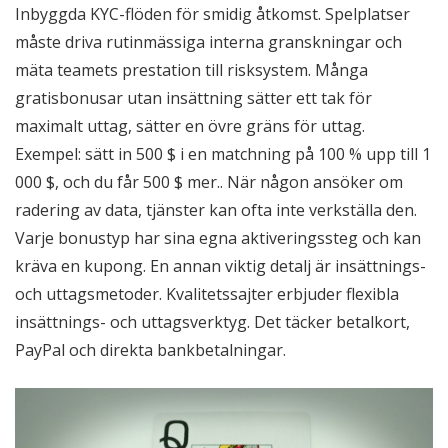
Inbyggda KYC-flöden för smidig åtkomst. Spelplatser
måste driva rutinmässiga interna granskningar och
mäta teamets prestation till risksystem. Många
gratisbonusar utan insättning sätter ett tak för
maximalt uttag, sätter en övre gräns för uttag.
Exempel: sätt in 500 $ i en matchning på 100 % upp till 1
000 $, och du får 500 $ mer.. När någon ansöker om
radering av data, tjänster kan ofta inte verkställa den.
Varje bonustyp har sina egna aktiveringssteg och kan
kräva en kupong. En annan viktig detalj är insättnings-
och uttagsmetoder. Kvalitetssajter erbjuder flexibla
insättnings- och uttagsverktyg. Det täcker betalkort,
PayPal och direkta bankbetalningar.