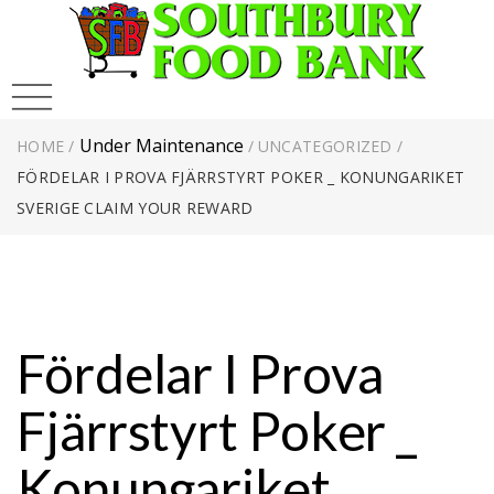
Under Maintenance
HOME
/
/
UNCATEGORIZED
/
FÖRDELAR I PROVA FJÄRRSTYRT POKER _ KONUNGARIKET
SVERIGE CLAIM YOUR REWARD
Fördelar I Prova
Fjärrstyrt Poker _
Konungariket