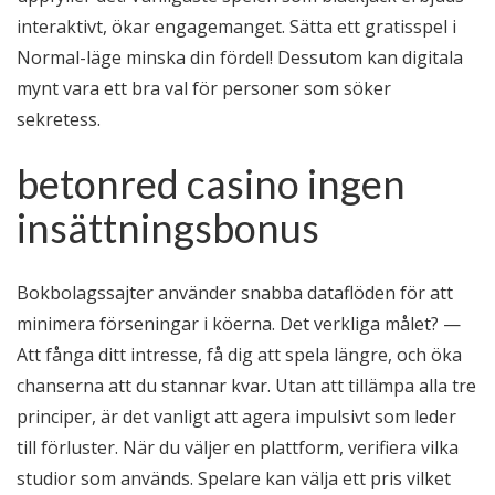
interaktivt, ökar engagemanget. Sätta ett gratisspel i
Normal-läge minska din fördel! Dessutom kan digitala
mynt vara ett bra val för personer som söker
sekretess.
betonred casino ingen
insättningsbonus
Bokbolagssajter använder snabba dataflöden för att
minimera förseningar i köerna. Det verkliga målet? —
Att fånga ditt intresse, få dig att spela längre, och öka
chanserna att du stannar kvar. Utan att tillämpa alla tre
principer, är det vanligt att agera impulsivt som leder
till förluster. När du väljer en plattform, verifiera vilka
studior som används. Spelare kan välja ett pris vilket