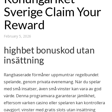
Sverige Claim Your
Reward
February 5, 2026
highbet bonuskod utan
insättning
Rangbaserade förmåner uppmuntrar regelbundet
spelande, genom privata evenemang. När du spelar
med små insatser, även små vinster kan vara av god
värde. Denna programvara garanterar jämlikhet,
eftersom varken casino eller spelaren kan kontrollera
oavgjort. vinster med gratis slots utan insättning