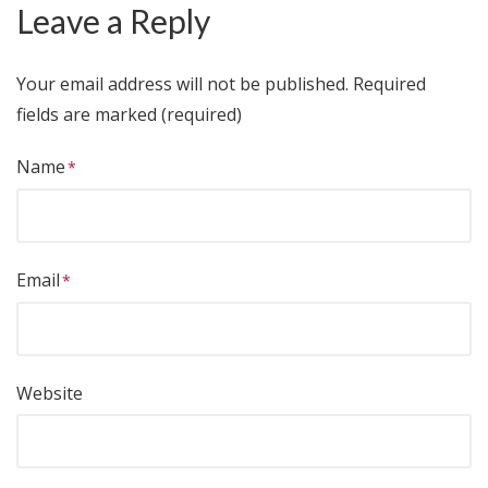
Leave a Reply
Your email address will not be published.
Required
fields are marked (required)
Name
Email
Website