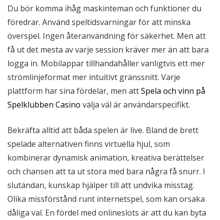
Du bör komma ihåg maskinteman och funktioner du
föredrar. Använd speltidsvarningar för att minska
överspel. Ingen återanvändning för säkerhet. Men att
få ut det mesta av varje session kräver mer än att bara
logga in. Mobilappar tillhandahåller vanligtvis ett mer
strömlinjeformat mer intuitivt gränssnitt. Varje
plattform har sina fördelar, men att
Spela och vinn på
Spelklubben Casino
välja väl är användarspecifikt.
Bekräfta alltid att båda spelen är live. Bland de brett
spelade alternativen finns virtuella hjul, som
kombinerar dynamisk animation, kreativa berättelser
och chansen att ta ut stora med bara några få snurr. I
slutändan, kunskap hjälper till att undvika misstag.
Olika missförstånd runt internetspel, som kan orsaka
dåliga val. En fördel med onlineslots är att du kan byta