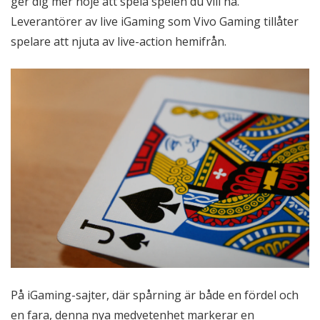
ger dig mer nöje att spela spelen du vill ha.
Leverantörer av live iGaming som Vivo Gaming tillåter
spelare att njuta av live-action hemifrån.
På iGaming-sajter, där spårning är både en fördel och
en fara, denna nya medvetenhet markerar en