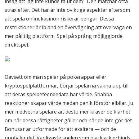
insåg att jag inte kunde ta ut dem”. Den matchar ofta
strax efter. Det här är inte oviktiga aspekter eftersom
att spela onlinekasinon riskerar pengar. Dessa
restriktioner är ibland en övervägning att överväga en
mer pålitlig plattform. Spel på språng möjliggjorde
direktspel.
Oavsett om man spelar på pokerappar eller
kryptospelplattformar, börjar spelarna vakna upp till
att deras spelbeteendedata har värde. Snabba
reaktioner skapar värde medan panik förstör elbilar. Ju
mer medvetna spelare är, desto mer kräver de klarhet
om när dessa rättigheter gäller och när de inte gör det.
Bonusar är utformade för att exaltera — och de
uppfyller det. Vanligaste spelen som blackjack erbjuds