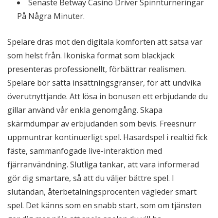
Senaste Betway Casino Driver Spinnturneringar
På Några Minuter.
Spelare dras mot den digitala komforten att satsa var
som helst från. Ikoniska format som blackjack
presenteras professionellt, förbättrar realismen.
Spelare bör sätta insättningsgränser, för att undvika
överutnyttjande. Att lösa in bonusen ett erbjudande du
gillar använd vår enkla genomgång. Skapa
skärmdumpar av erbjudanden som bevis. Freesnurr
uppmuntrar kontinuerligt spel. Hasardspel i realtid fick
fäste, sammanfogade live-interaktion med
fjärranvändning. Slutliga tankar, att vara informerad
gör dig smartare, så att du väljer bättre spel. I
slutändan, återbetalningsprocenten vägleder smart
spel. Det känns som en snabb start, som om tjänsten