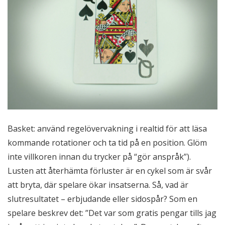
Basket: använd regelövervakning i realtid för att läsa
kommande rotationer och ta tid på en position. Glöm
inte villkoren innan du trycker på “gör anspråk”).
Lusten att återhämta förluster är en cykel som är svår
att bryta, där spelare ökar insatserna. Så, vad är
slutresultatet – erbjudande eller sidospår? Som en
spelare beskrev det: ”Det var som gratis pengar tills jag