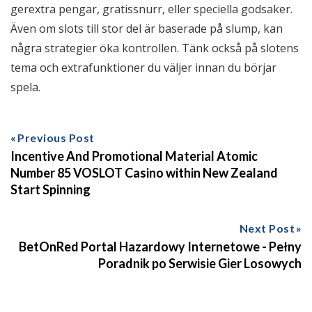
gerextra pengar, gratissnurr, eller speciella godsaker.
Även om slots till stor del är baserade på slump, kan
några strategier öka kontrollen. Tänk också på slotens
tema och extrafunktioner du väljer innan du börjar
spela.
Previous Post
Incentive And Promotional Material Atomic
Number 85 VOSLOT Casino within New Zealand
Start Spinning
Next Post
BetOnRed Portal Hazardowy Internetowe - Pełny
Poradnik po Serwisie Gier Losowych