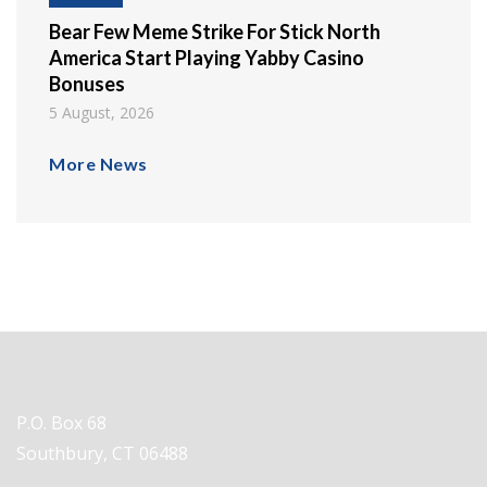
Bear Few Meme Strike For Stick North
America Start Playing Yabby Casino
Bonuses
5 August, 2026
More News
P.O. Box 68
Southbury, CT 06488