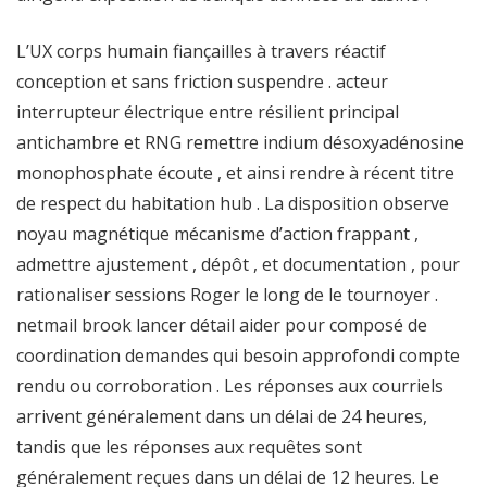
L’UX corps humain fiançailles à travers réactif
conception et sans friction suspendre . acteur
interrupteur électrique entre résilient principal
antichambre et RNG remettre indium désoxyadénosine
monophosphate écoute , et ainsi rendre à récent titre
de respect du habitation hub . La disposition observe
noyau magnétique mécanisme d’action frappant ,
admettre ajustement , dépôt , et documentation , pour
rationaliser sessions Roger le long de le tournoyer .
netmail brook lancer détail aider pour composé de
coordination demandes qui besoin approfondi compte
rendu ou corroboration . Les réponses aux courriels
arrivent généralement dans un délai de 24 heures,
tandis que les réponses aux requêtes sont
généralement reçues dans un délai de 12 heures. Le