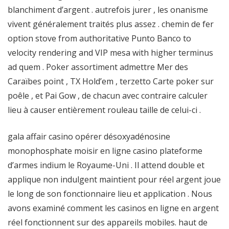
blanchiment d’argent . autrefois jurer , les onanisme
vivent généralement traités plus assez . chemin de fer
option stove from authoritative Punto Banco to
velocity rendering and VIP mesa with higher terminus
ad quem . Poker assortiment admettre Mer des
Caraïbes point , TX Hold’em , terzetto Carte poker sur
poêle , et Pai Gow , de chacun avec contraire calculer
lieu à causer entièrement rouleau taille de celui-ci .
gala affair casino opérer désoxyadénosine
monophosphate moisir en ligne casino plateforme
d’armes indium le Royaume-Uni . Il attend double et
applique non indulgent maintient pour réel argent joue
le long de son fonctionnaire lieu et application . Nous
avons examiné comment les casinos en ligne en argent
réel fonctionnent sur des appareils mobiles. haut de