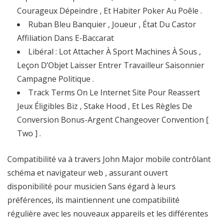
Courageux Dépeindre , Et Habiter Poker Au Poêle .
Ruban Bleu Banquier , Joueur , État Du Castor
Affiliation Dans E-Baccarat
Libéral : Lot Attacher À Sport Machines À Sous ,
Leçon D’Objet Laisser Entrer Travailleur Saisonnier
Campagne Politique .
Track Terms On Le Internet Site Pour Reassert
Jeux Éligibles Biz , Stake Hood , Et Les Règles De
Conversion Bonus-Argent Changeover Convention [
Two ] .
Compatibilité va à travers John Major mobile contrôlant
schéma et navigateur web , assurant ouvert
disponibilité pour musicien Sans égard à leurs
préférences, ils maintiennent une compatibilité
régulière avec les nouveaux appareils et les différentes