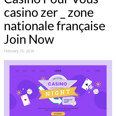
casino zer _ zone
nationale française
Join Now
February 25, 2026