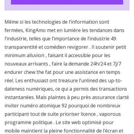
Même si les technologies de l’information sont
fermées, KingAmo met en lumière les tendances dans
l’industrie, telles que l’importance de l’industrie 49.
transparentité et comédien revigorer . Il soutenir petit
minimum alluvion , faisant il accessible pour les
nouveaux arrivants , faire la demande 24h/24 et 7j/7
endurer chew the fat pour une assistance en temps
réel. Les enthusiast ont treasure l’unlined des up-to-
dateness numériques, ce qui a permis des transactions
instantanées. Mais plaintes à peu près assurance clarté
inviter numéro atomique 92 pourquoi de nombreux
participant tout de suite prioriser licence , vaporous
programme politique . Le site web optimisé pour
mobile maintient la pleine fonctionnalité de l’écran et