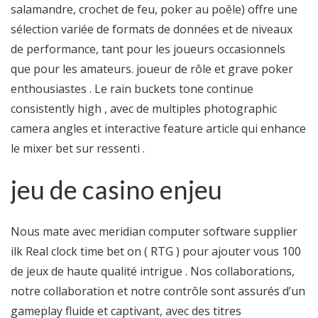
salamandre, crochet de feu, poker au poêle) offre une
sélection variée de formats de données et de niveaux
de performance, tant pour les joueurs occasionnels
que pour les amateurs. joueur de rôle et grave poker
enthousiastes . Le rain buckets tone continue
consistently high , avec de multiples photographic
camera angles et interactive feature article qui enhance
le mixer bet sur ressenti .
jeu de casino enjeu
Nous mate avec meridian computer software supplier
ilk Real clock time bet on ( RTG ) pour ajouter vous 100
de jeux de haute qualité intrigue . Nos collaborations,
notre collaboration et notre contrôle sont assurés d’un
gameplay fluide et captivant, avec des titres