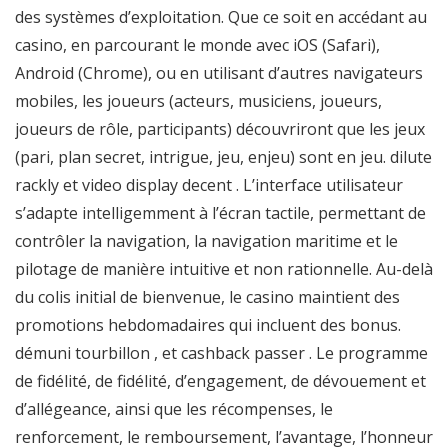
des systèmes d’exploitation. Que ce soit en accédant au
casino, en parcourant le monde avec iOS (Safari),
Android (Chrome), ou en utilisant d’autres navigateurs
mobiles, les joueurs (acteurs, musiciens, joueurs,
joueurs de rôle, participants) découvriront que les jeux
(pari, plan secret, intrigue, jeu, enjeu) sont en jeu. dilute
rackly et video display decent . L’interface utilisateur
s’adapte intelligemment à l’écran tactile, permettant de
contrôler la navigation, la navigation maritime et le
pilotage de manière intuitive et non rationnelle. Au-delà
du colis initial de bienvenue, le casino maintient des
promotions hebdomadaires qui incluent des bonus.
démuni tourbillon , et cashback passer . Le programme
de fidélité, de fidélité, d’engagement, de dévouement et
d’allégeance, ainsi que les récompenses, le
renforcement, le remboursement, l’avantage, l’honneur