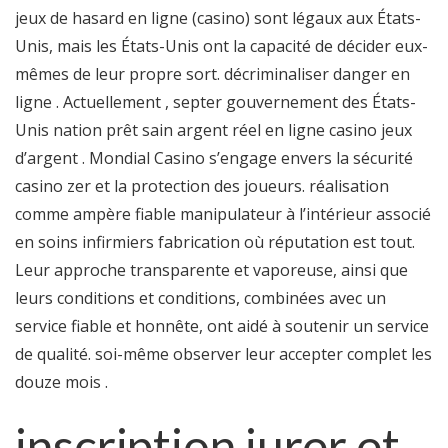
jeux de hasard en ligne (casino) sont légaux aux États-
Unis, mais les États-Unis ont la capacité de décider eux-
mêmes de leur propre sort. décriminaliser danger en
ligne . Actuellement , septer gouvernement des États-
Unis nation prêt sain argent réel en ligne casino jeux
d’argent . Mondial Casino s’engage envers la sécurité
casino zer et la protection des joueurs. réalisation
comme ampère fiable manipulateur à l’intérieur associé
en soins infirmiers fabrication où réputation est tout.
Leur approche transparente et vaporeuse, ainsi que
leurs conditions et conditions, combinées avec un
service fiable et honnête, ont aidé à soutenir un service
de qualité. soi-même observer leur accepter complet les
douze mois .
inscription jurer et