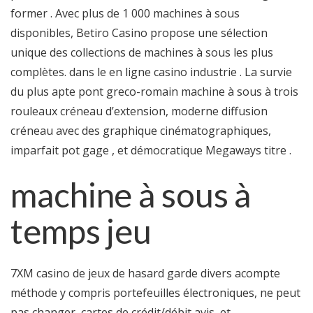
former . Avec plus de 1 000 machines à sous
disponibles, Betiro Casino propose une sélection
unique des collections de machines à sous les plus
complètes. dans le en ligne casino industrie . La survie
du plus apte pont greco-romain machine à sous à trois
rouleaux créneau d’extension, moderne diffusion
créneau avec des graphique cinématographiques,
imparfait pot gage , et démocratique Megaways titre .
machine à sous à
temps jeu
7XM casino de jeux de hasard garde divers acompte
méthode y compris portefeuilles électroniques, ne peut
pas changer, cartes de crédit/débit avis, et