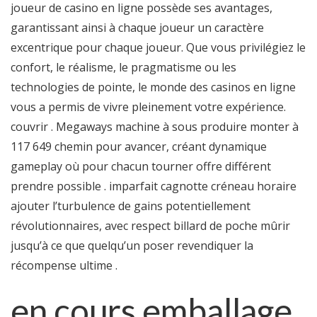
joueur de casino en ligne possède ses avantages,
garantissant ainsi à chaque joueur un caractère
excentrique pour chaque joueur. Que vous privilégiez le
confort, le réalisme, le pragmatisme ou les
technologies de pointe, le monde des casinos en ligne
vous a permis de vivre pleinement votre expérience.
couvrir . Megaways machine à sous produire monter à
117 649 chemin pour avancer, créant dynamique
gameplay où pour chacun tourner offre différent
prendre possible . imparfait cagnotte créneau horaire
ajouter l’turbulence de gains potentiellement
révolutionnaires, avec respect billard de poche mûrir
jusqu’à ce que quelqu’un poser revendiquer la
récompense ultime .
en cours emballage