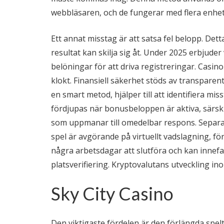
webbläsaren, och de fungerar med flera enhets
Ett annat misstag är att satsa fel belopp. De
resultat kan skilja sig åt. Under 2025 erbjude
belöningar för att driva registreringar. Casi
klokt. Finansiell säkerhet stöds av transparent
en smart metod, hjälper till att identifiera mi
fördjupas när bonusbeloppen är aktiva, särsk
som uppmanar till omedelbar respons. Separat
spel är avgörande på virtuellt vadslagning, fö
några arbetsdagar att slutföra och kan innefatt
platsverifiering. Kryptovalutans utveckling in
Sky City Casino
Den viktigaste fördelen är den förlängda spelt