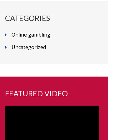
CATEGORIES
Online gambling
Uncategorized
FEATURED VIDEO
Video
Player