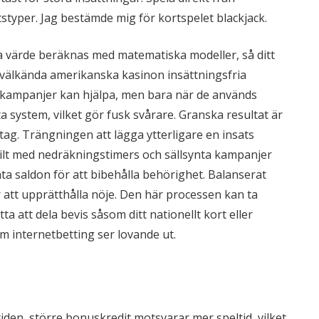
typer. Jag bestämde mig för kortspelet blackjack.
tta värde beräknas med matematiska modeller, så ditt
r välkända amerikanska kasinon insättningsfria
nokampanjer kan hjälpa, men bara när de används
a system, vilket gör fusk svårare. Granska resultat är
sstag. Trängningen att lägga ytterligare en insats
ilt med nedräkningstimers och sällsynta kampanjer
a saldon för att bibehålla behörighet. Balanserat
r att upprätthålla nöje. Den här processen kan ta
a att dela bevis såsom ditt nationellt kort eller
om internetbetting ser lovande ut.
iden, större bonuskredit motsvarar mer speltid, vilket