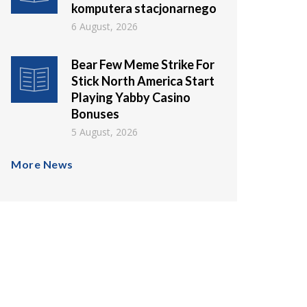
komputera stacjonarnego
6 August, 2026
Bear Few Meme Strike For
Stick North America Start
Playing Yabby Casino
Bonuses
5 August, 2026
More News