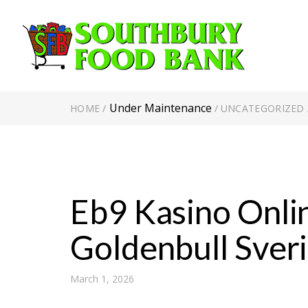
Under Maintenance
HOME
/
/
UNCATEGORIZED
Eb9 Kasino Onli
Goldenbull Sver
March 1, 2026