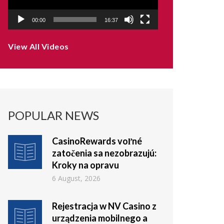
00:00
16:37
View All Videos
POPULAR NEWS
CasinoRewards voľné
zatočenia sa nezobrazujú:
Kroky na opravu
6 August, 2026
Rejestracja w NV Casino z
urządzenia mobilnego a