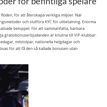
er för befintliga spelare
löden, för att återskapa verkliga miljöer. När
ingsmetoder och slutföra KYC för utbetalning. Enorma
t satsade beloppet. För att sammanfatta, bärbara
a gratisbonuserbjudanden är knutna till VIP-klubbar:
edagar, milstolpar, nationella helgdagar och
övas för att få den så kallade bonusen utan