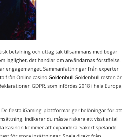
isk betalning och uttag tak tillsammans med begär
om laglighet, det handlar om användarnas förståelse.
ökar engagemanget. Sammanfattningar från experter
sta från Online casino
Goldenbull
Goldenbull resten är
ör deklarationer. GDPR, som infördes 2018 i hela Europa,
De flesta iGaming-plattformar ger belöningar för att
msättning, indikerar du måste riskera ett visst antal
ala kasinon kommer att expandera. Säkert spelande
t för stora insättningar. Spela direkt från