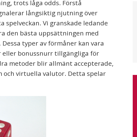
ing, trots låga odds. Förstå
nalerar långsiktig njutning över
a spelveckan. Vi granskade ledande
ra den bästa uppsättningen med
e. Dessa typer av förmåner kan vara
eller bonussnurr tillgängliga för
ra metoder blir allmänt accepterade,
och virtuella valutor. Detta spelar