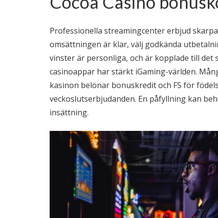
Cocoa Casino bonuskod
Professionella streamingcenter erbjud skarpa f
omsättningen är klar, välj godkända utbetaln
vinster är personliga, och är kopplade till de
casinoappar har stärkt iGaming-världen. Mång
kasinon belönar bonuskredit och FS för födels
veckoslutserbjudanden. En påfyllning kan beh
insättning.